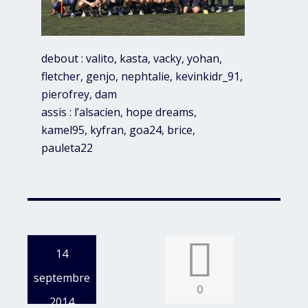
debout : valito, kasta, vacky, yohan,
fletcher, genjo, nephtalie, kevinkidr_91,
pierofrey, dam
assis : l’alsacien, hope dreams,
kamel95, kyfran, goa24, brice,
pauleta22
14
septembre
0
2014