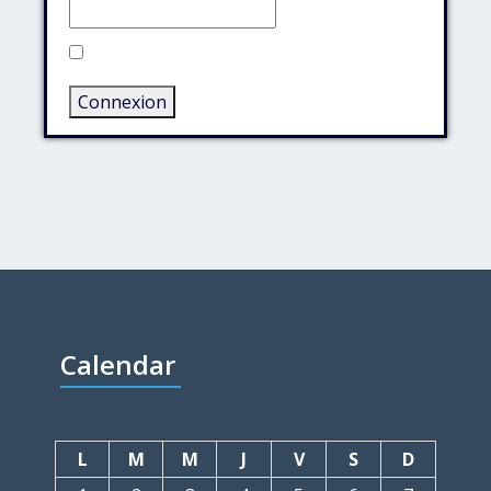
Rester connecté
Connexion
Calendar
L
M
M
J
V
S
D