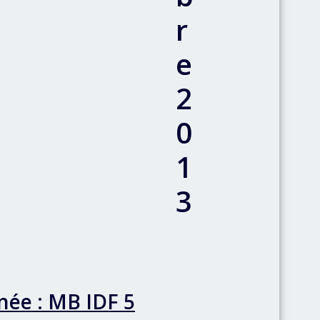
r
e
2
0
1
3
née : MB IDF 5