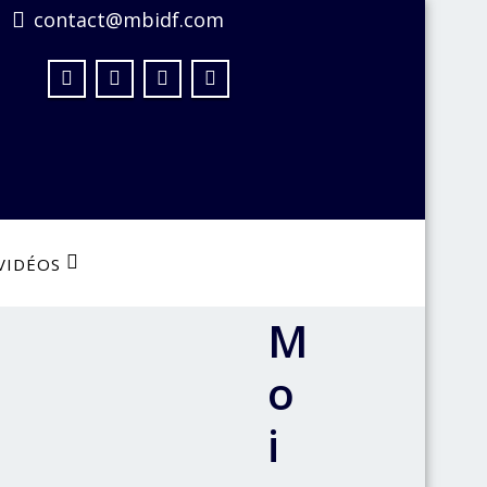
contact@mbidf.com
VIDÉOS
M
o
i