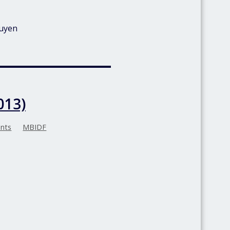
kuyen
013)
nts
MBIDF