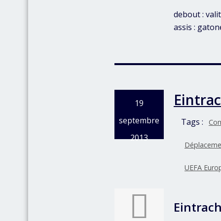
debout : vali
assis : gato
Eintra
19
septembre
Tags :
Com
2013
Déplaceme
UEFA Euro
Eintrach