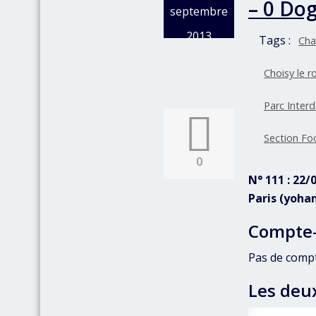
– 0 Dog
septembre
2013
Tags :
Cha
Choisy le ro
Parc Inter
Section Fo
0
N° 111 : 22
Paris (yoha
Compte
Pas de comp
Les deu