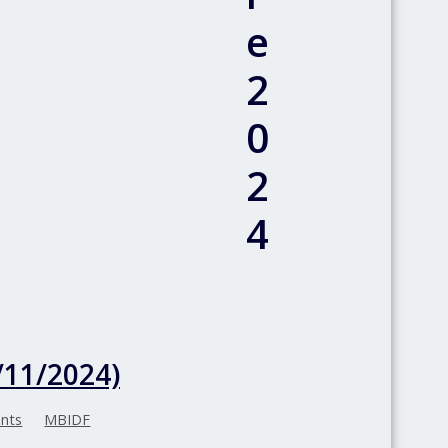
e
2
0
2
4
/11/2024)
nts
MBIDF