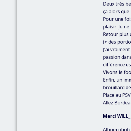
Deux très be
ça alors que 
Pour une fois
plaisir. Je 
Retour plus c
(+ des portio
J’ai vraiment
passion dans 
différence es
Vivons le foo
Enfin, un im
brouillard dé
Place au PS
Allez Bordea
Merci WILL
Album photo