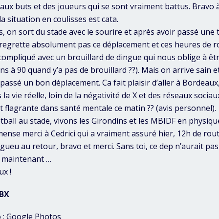
aux buts et des joueurs qui se sont vraiment battus. Bravo à
la situation en coulisses est cata.
, on sort du stade avec le sourire et après avoir passé une 
ne regrette absolument pas ce déplacement et ces heures de r
ompliqué avec un brouillard de dingue qui nous oblige à être
ns à 90 quand y’a pas de brouillard ??). Mais on arrive sain e
 passé un bon déplacement. Ca fait plaisir d’aller à Bordeaux
la vie réelle, loin de la négativité de X et des réseaux soci
t flagrante dans santé mentale ce matin ?? (avis personnel).
tball au stade, vivons les Girondins et les MBIDF en physiqu
mense merci à Cedrici qui a vraiment assuré hier, 12h de rout
gueu au retour, bravo et merci. Sans toi, ce dep n’aurait pas 
V maintenant …
ux !
_BX
 :
Google Photos