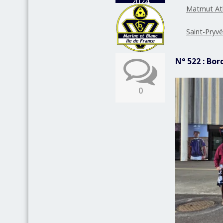
2024
Matmut At
Saint-Pryvé
N° 522 : Bor
0