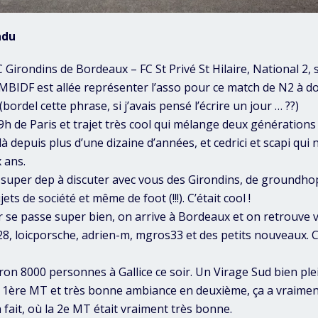
ndu
C Girondins de Bordeaux – FC St Privé St Hilaire, National 2
MBIDF est allée représenter l’asso pour ce match de N2 à do
 (bordel cette phrase, si j’avais pensé l’écrire un jour … ??)
h de Paris et trajet très cool qui mélange deux générations d
 depuis plus d’une dizaine d’années, et cedrici et scapi qui 
 ans.
n super dep à discuter avec vous des Girondins, de groundhop
ets de société et même de foot (!!!). C’était cool !
ler se passe super bien, on arrive à Bordeaux et on retrouv
o28, loicporsche, adrien-m, mgros33 et des petits nouveaux. C
viron 8000 personnes à Gallice ce soir. Un Virage Sud bien pl
1ère MT et très bonne ambiance en deuxième, ça a vraiment
 fait, où la 2e MT était vraiment très bonne.