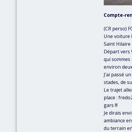
Compte-re
(CR perso) F
Une voiture 
Saint Hilaire
Départ vers 9
qui sommes là
environ deux
J’ai passé u
stades, de suj
Le trajet al
place : fred
gars !!!
Je dirais en
ambiance en 
du terrain en