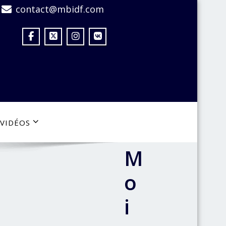
contact@mbidf.com
VIDÉOS
M
o
i