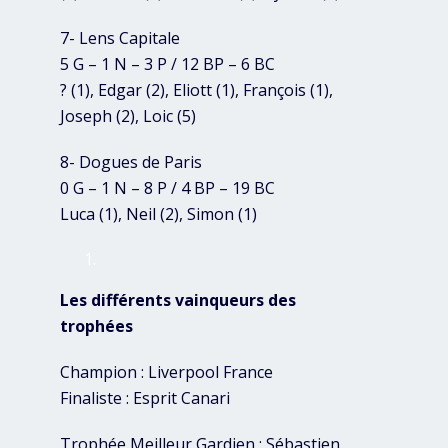
7- Lens Capitale
5 G – 1 N – 3 P / 12 BP – 6 BC
? (1), Edgar (2), Eliott (1), François (1),
Joseph (2), Loic (5)
8- Dogues de Paris
0 G – 1 N – 8 P / 4 BP – 19 BC
Luca (1), Neil (2), Simon (1)
Les différents vainqueurs des
trophées
Champion : Liverpool France
Finaliste : Esprit Canari
Trophée Meilleur Gardien : Sébastien