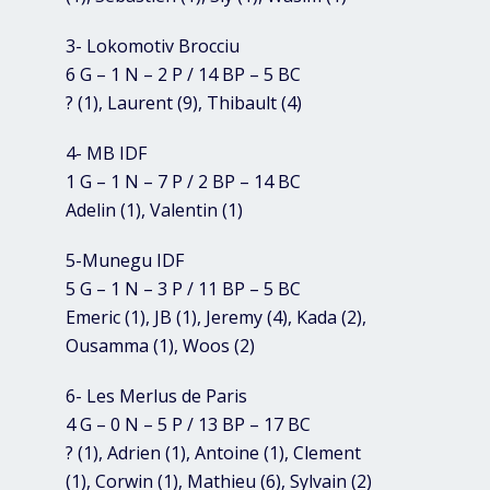
3- Lokomotiv Brocciu
6 G – 1 N – 2 P / 14 BP – 5 BC
? (1), Laurent (9), Thibault (4)
4- MB IDF
1 G – 1 N – 7 P / 2 BP – 14 BC
Adelin (1), Valentin (1)
5-Munegu IDF
5 G – 1 N – 3 P / 11 BP – 5 BC
Emeric (1), JB (1), Jeremy (4), Kada (2),
Ousamma (1), Woos (2)
6- Les Merlus de Paris
4 G – 0 N – 5 P / 13 BP – 17 BC
? (1), Adrien (1), Antoine (1), Clement
(1), Corwin (1), Mathieu (6), Sylvain (2)