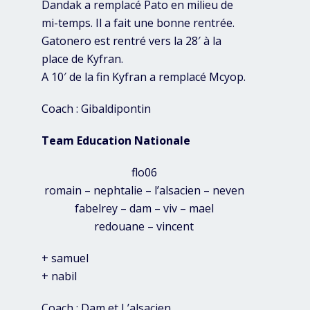
Dandak a remplacé Pato en milieu de
mi-temps. Il a fait une bonne rentrée.
Gatonero est rentré vers la 28′ à la
place de Kyfran.
A 10′ de la fin Kyfran a remplacé Mcyop.
Coach : Gibaldipontin
Team Education Nationale
flo06
romain – nephtalie – l’alsacien – neven
fabelrey – dam – viv – mael
redouane – vincent
+ samuel
+ nabil
Coach : Dam et L’alsacien