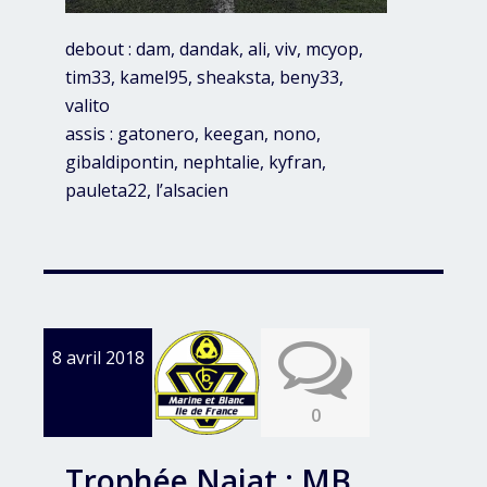
debout : dam, dandak, ali, viv, mcyop,
tim33, kamel95, sheaksta, beny33,
valito
assis : gatonero, keegan, nono,
gibaldipontin, nephtalie, kyfran,
pauleta22, l’alsacien
8 avril 2018
0
Trophée Najat : MB