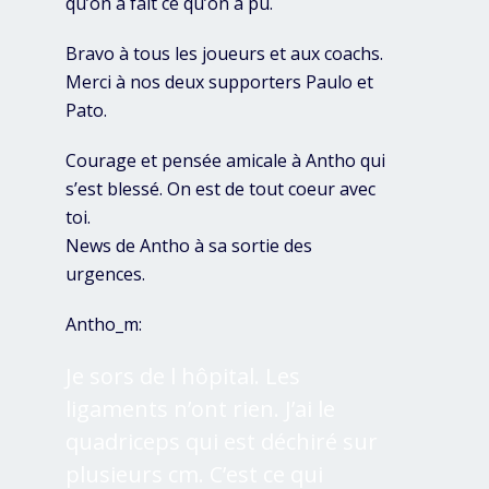
qu’on a fait ce qu’on a pu.
Bravo à tous les joueurs et aux coachs.
Merci à nos deux supporters Paulo et
Pato.
Courage et pensée amicale à Antho qui
s’est blessé. On est de tout coeur avec
toi.
News de Antho à sa sortie des
urgences.
Antho_m:
Je sors de l hôpital. Les
ligaments n’ont rien. J’ai le
quadriceps qui est déchiré sur
plusieurs cm. C’est ce qui