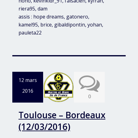
nono, kevinkidr_91, l’alsacien, kyfran,
riera95, dam
assis : hope dreams, gatonero,
kamel95, brice, gibaldipontin, yohan,
pauleta22
12 mars
2016
0
Toulouse – Bordeaux
(12/03/2016)