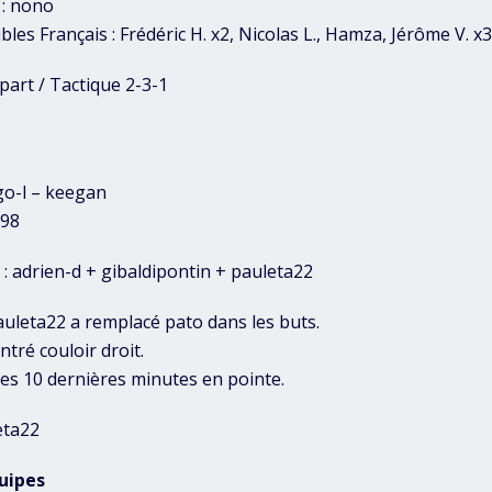
 : nono
ibles Français : Frédéric H. x2, Nicolas L., Hamza, Jérôme V. x3
part / Tactique 2-3-1
go-l – keegan
998
: adrien-d + gibaldipontin + pauleta22
pauleta22 a remplacé pato dans les buts.
ntré couloir droit.
 les 10 dernières minutes en pointe.
eta22
uipes