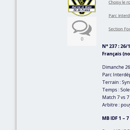
Choisy le ro
Parc Inter
Section Fo
0
N° 237 : 26/
Français (n
Dimanche 26
Parc Interdé
Terrain : Sy
Temps : Solei
Match 7 vs 7
Arbitre : po
MB IDF 1 – 7