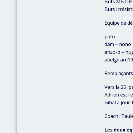
Buts MB IDF
Buts Irrésist
Equipe de dé
pato
dam – nono
enzo-b – hu
abelgirard1
Remplaçants 
Vers la 25′ 
Adrien est re
Gibal a joué
Coach : Paul
Les deux éq