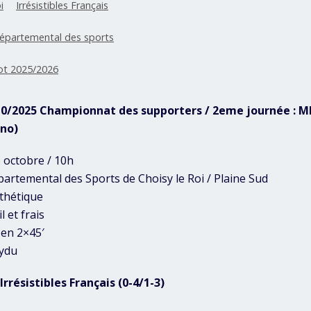
i
Irrésistibles Français
départemental des sports
ot 2025/2026
10/2025 Championnat des supporters / 2eme journée : MB I
ono)
 octobre / 10h
partemental des Sports de Choisy le Roi / Plaine Sud
nthétique
l et frais
 en 2×45′
uydu
 Irrésistibles Français (0-4/1-3)