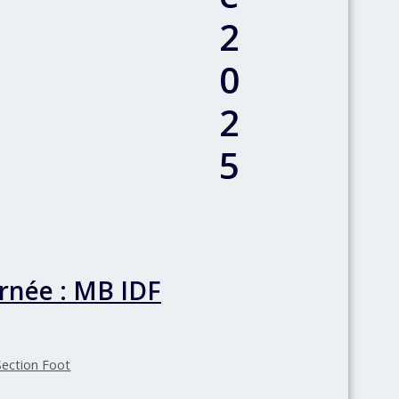
2
0
2
5
rnée : MB IDF
Section Foot