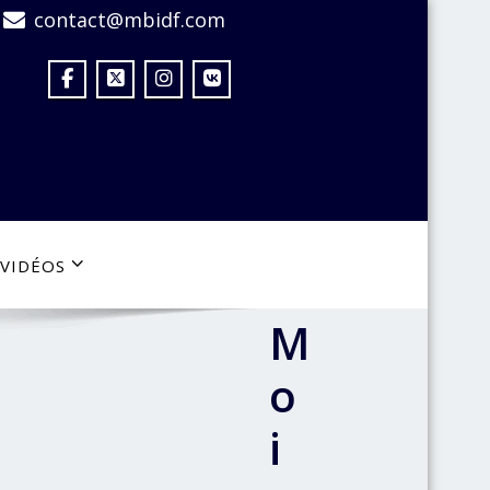
contact@mbidf.com
VIDÉOS
M
o
i