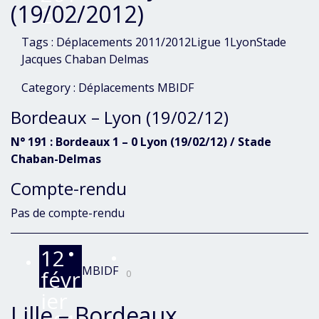
(19/02/2012)
2
Tags :
Déplacements 2011/2012
Ligue 1
Lyon
Stade
Jacques Chaban Delmas
Category :
Déplacements
MBIDF
Bordeaux – Lyon (19/02/12)
N° 191 : Bordeaux 1 – 0 Lyon (19/02/12) / Stade
Chaban-Delmas
Compte-rendu
Pas de compte-rendu
12
MBIDF
févr
0
ier
Lille – Bordeaux