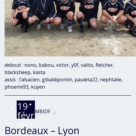
debout : nono, babou, victor, y0f, valito, fletcher,
blacksheep, kasta
assis : l’alsacien, gibaldipontin, pauleta22, nephtalie,
phoenix93, kuyen
19
MBIDF
févr
0
ier
Bordeaux – Lyon
201