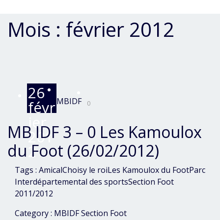
Mois :
février 2012
26
MBIDF
févr
0
ier
MB IDF 3 – 0 Les Kamoulox
201
du Foot (26/02/2012)
2
Tags :
Amical
Choisy le roi
Les Kamoulox du Foot
Parc
Interdépartemental des sports
Section Foot
2011/2012
Category :
MBIDF
Section Foot