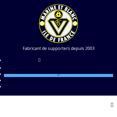
Skip
to
content
Fabricant de supporters depuis 2003
contact@mbidf.com
To