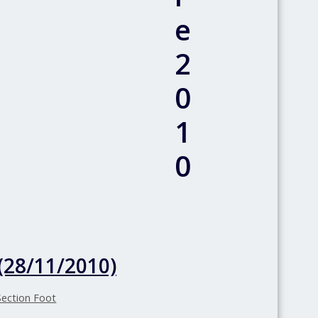
e
2
0
1
0
(28/11/2010)
Section Foot