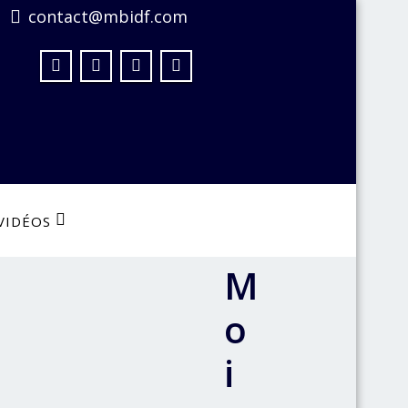
contact@mbidf.com
VIDÉOS
M
o
i