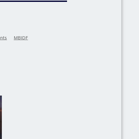
nts
MBIDF