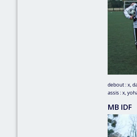
debout : x, d
assis : x, yoh
MB IDF