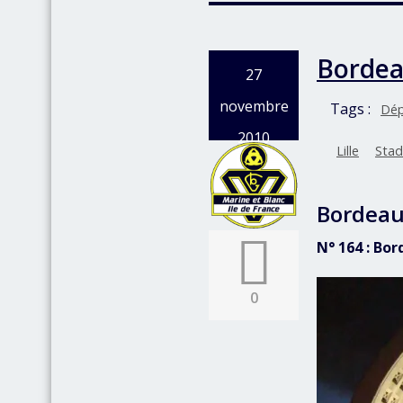
Bordeau
27
novembre
Tags :
Dép
2010
Lille
Stad
Bordeaux
N° 164 : Bor
0