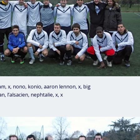
am, x, nono, konio, aaron lennon, x, big
an, l’alsacien, nephtalie, x, x