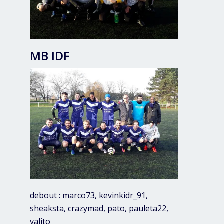
MB IDF
debout : marco73, kevinkidr_91,
sheaksta, crazymad, pato, pauleta22,
valito