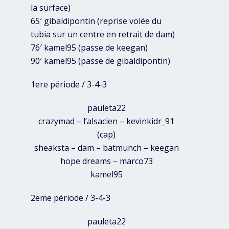
la surface)
65′ gibaldipontin (reprise volée du
tubia sur un centre en retrait de dam)
76′ kamel95 (passe de keegan)
90′ kamel95 (passe de gibaldipontin)
1ere période / 3-4-3
pauleta22
crazymad – l’alsacien – kevinkidr_91
(cap)
sheaksta – dam – batmunch – keegan
hope dreams – marco73
kamel95
2eme période / 3-4-3
pauleta22