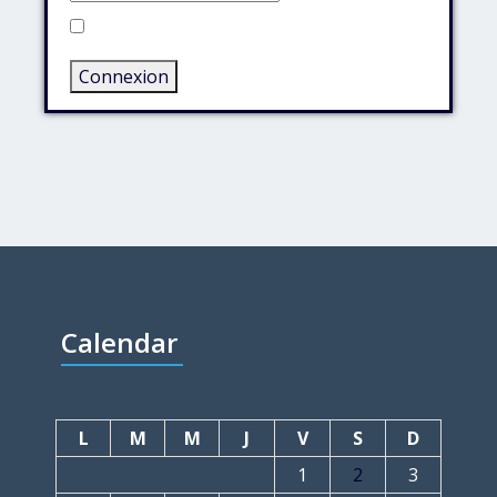
Rester connecté
Connexion
Calendar
L
M
M
J
V
S
D
1
2
3