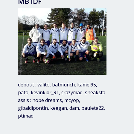
MB IDF
debout : valito, batmunch, kamel95,
pato, kevinkidr_91, crazymad, sheaksta
assis : hope dreams, mcyop,
gibaldipontin, keegan, dam, pauleta22,
ptimad