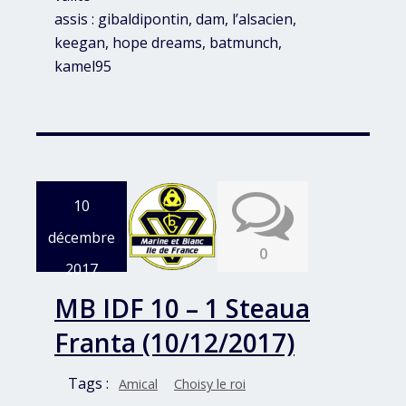
assis : gibaldipontin, dam, l’alsacien,
keegan, hope dreams, batmunch,
kamel95
10
décembre
0
2017
MB IDF 10 – 1 Steaua
Franta (10/12/2017)
Tags :
Amical
Choisy le roi