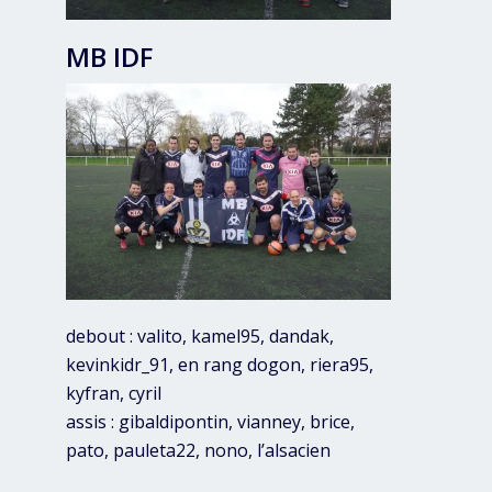
MB IDF
debout : valito, kamel95, dandak,
kevinkidr_91, en rang dogon, riera95,
kyfran, cyril
assis : gibaldipontin, vianney, brice,
pato, pauleta22, nono, l’alsacien