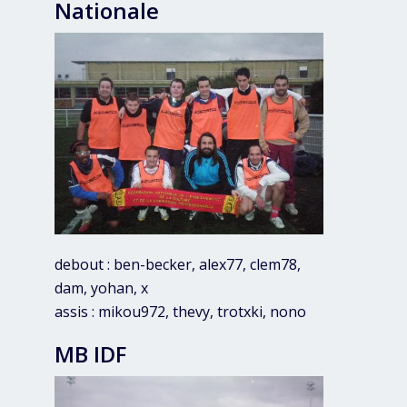
Nationale
debout : ben-becker, alex77, clem78,
dam, yohan, x
assis : mikou972, thevy, trotxki, nono
MB IDF