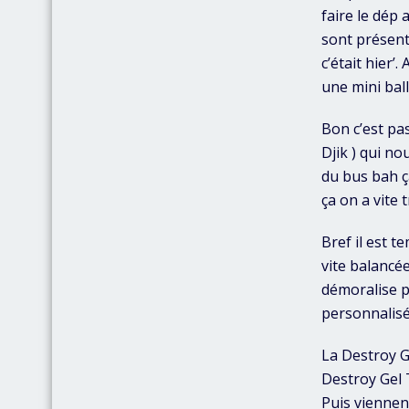
faire le dép
sont présent
c’était hier
une mini bal
Bon c’est pa
Djik ) qui no
du bus bah ç
ça on a vite
Bref il est t
vite balancée
démoralise pa
personnalisé
La Destroy G
Destroy Gel T
Puis viennen