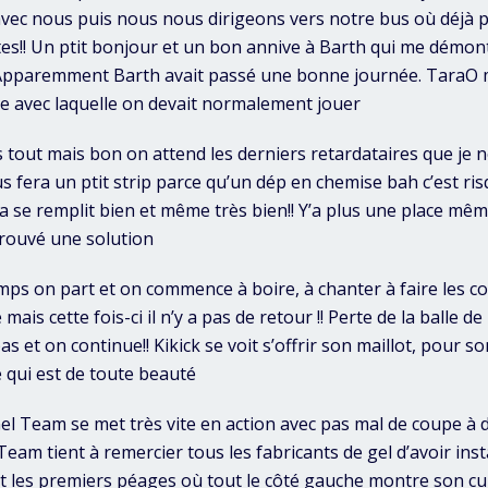
 avec nous puis nous nous dirigeons vers notre bus où déjà
es!! Un ptit bonjour et un bon annive à Barth qui me démon
’. Apparemment Barth avait passé une bonne journée. TaraO
le avec laquelle on devait normalement jouer
s tout mais bon on attend les derniers retardataires que je
us fera un ptit strip parce qu’un dép en chemise bah c’est ri
a se remplit bien et même très bien!! Y’a plus une place mêm
 trouvé une solution
emps on part et on commence à boire, à chanter à faire les co
 mais cette fois-ci il n’y a pas de retour !! Perte de la balle
s et on continue!! Kikick se voit s’offrir son maillot, pour s
 qui est de toute beauté
el Team se met très vite en action avec pas mal de coupe à d
eam tient à remercier tous les fabricants de gel d’avoir inst
t les premiers péages où tout le côté gauche montre son cul