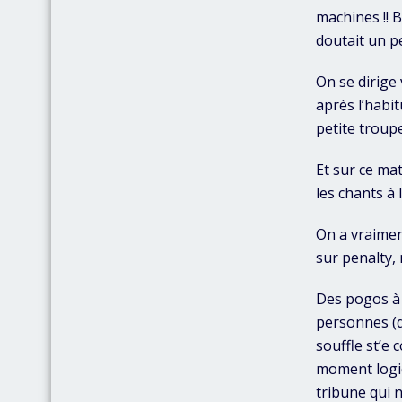
machines !! 
doutait un p
On se dirige 
après l’habit
petite troup
Et sur ce ma
les chants à 
On a vraimen
sur penalty, 
Des pogos à 
personnes (d
souffle st’e 
moment logiq
tribune qui 