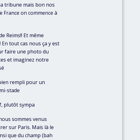
 la tribune mais bon nos
 de France on commence à
 de Reims!! Et même
! En tout cas nous ça y est
our faire une photo du
tes et imaginez notre
sé
 bien rempli pour un
mi-stade
f, plutôt sympa
où nous sommes venus
er sur Paris. Mais là le
ainsi que du champ (bah