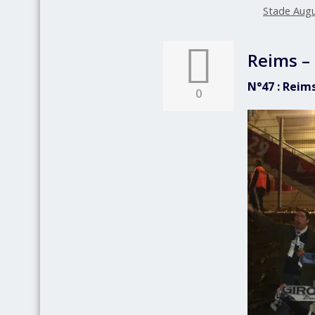
Stade Aug
Reims –
N°47 : Reim
0