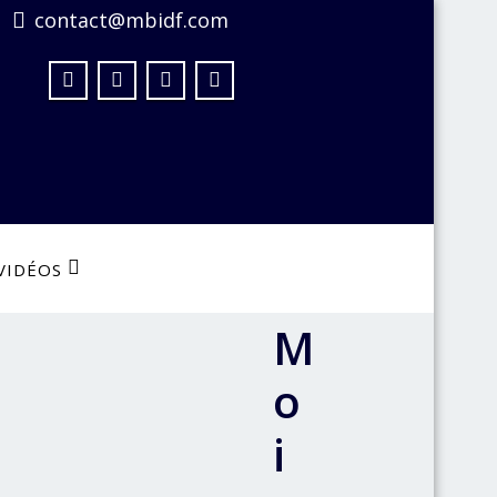
contact@mbidf.com
VIDÉOS
M
o
i