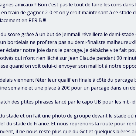
ignes amicaux !! Bon c’est pas le tout de faire les cons dans
 en train de gagner 2-0 et on y croit maintenant à ce stade
lacement en RER B !!!
 du score grâce à un but de Jemmali réveillera le demi-stade
’un bordelais ne profitera pas au demi-finaliste malheureux!!
er éclater notre joie dans le parcage. Je débâche vite fait p
tivés qui n’ont rien lâché sur Jean Claude pendant 90 minu
esse quand on voit celui-ci envoyer son maillot à notre oppo
delais viennent fêter leur qualif en finale à côté du parcage
ine semaine et une place à 20€ pour un parcage dans un de
atch des ptites phrases lancé par le capo UB pour les mb-id
du stade et on fait une photo de groupe devant le stade 
lef du stade de France. Et nous reprenons la route pour rentr
vient, il ne nous reste plus que du Get et quelques bières 