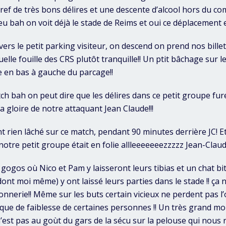
Bref de très bons délires et une descente d’alcool hors du c
eu bah on voit déjà le stade de Reims et oui ce déplacement e
vers le petit parking visiteur, on descend on prend nos billet
uelle fouille des CRS plutôt tranquille!! Un ptit bâchage sur le 
e en bas à gauche du parcage!!
tch bah on peut dire que les délires dans ce petit groupe fu
la gloire de notre attaquant Jean Claude!!!
t rien lâché sur ce match, pendant 90 minutes derrière JC! Et
notre petit groupe était en folie allleeeeeeezzzzz Jean-Claude
gogos où Nico et Pam y laisseront leurs tibias et un chat bi
ont moi même) y ont laissé leurs parties dans le stade !! ça 
connerie!! Même sur les buts certain vicieux ne perdent pas l’
ue de faiblesse de certaines personnes !! Un très grand mo
n’est pas au goùt du gars de la sécu sur la pelouse qui nous