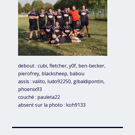
debout : cubi, fletcher, y0f, ben-becker,
pierofrey, blacksheep, babou
assis : valito, ludo92250, gibaldipontin,
phoenix93
couché : pauleta22
absent sur la photo : koh9133