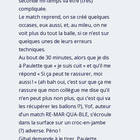
seconde mi-temps va être (très)
compliquée.
Le match reprend, on se créé quelques
occases, eux aussi, et, au mileu, on ne
voit plus du tout la balle, si ce n’est sur
quelques unes de leurs erreurs
techniques.
Au bout de 30 minutes, alors que je dis
à Paulette que « je suis cuit » et qu’il me
répond « Si ça peut te rassurer, moi
aussi ! » (ah bah oui, c’est sur que ça me
rassure que mon collègue me dise qu’il
n’en peut plus non plus, qui c’est qui va
les récupérer les ballons !?), Yof, auteur
d’un match RE-MAR-QUA-BLE, s’écroule
dans la surface sur un croc-en-jambe
(?) adverse. Péno !
Gibal demande à le tirer, Paulette