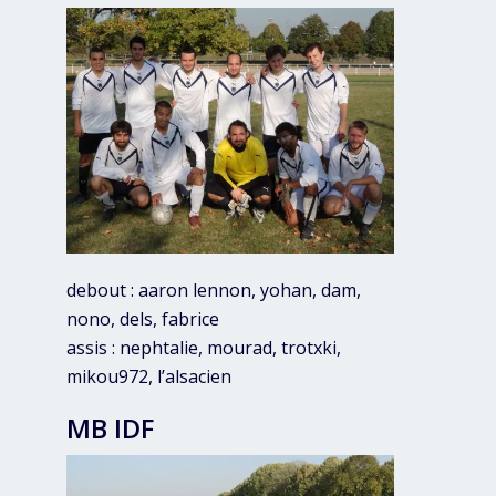
debout : aaron lennon, yohan, dam,
nono, dels, fabrice
assis : nephtalie, mourad, trotxki,
mikou972, l’alsacien
MB IDF