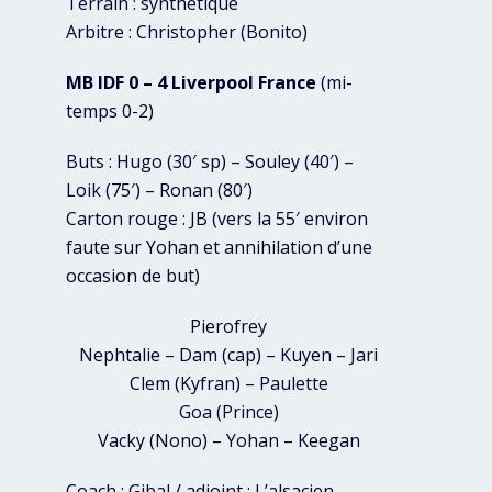
Terrain : synthétique
Arbitre : Christopher (Bonito)
MB IDF 0 – 4 Liverpool France
(mi-
temps 0-2)
Buts : Hugo (30′ sp) – Souley (40′) –
Loik (75′) – Ronan (80′)
Carton rouge : JB (vers la 55′ environ
faute sur Yohan et annihilation d’une
occasion de but)
Pierofrey
Nephtalie – Dam (cap) – Kuyen – Jari
Clem (Kyfran) – Paulette
Goa (Prince)
Vacky (Nono) – Yohan – Keegan
Coach : Gibal / adjoint : L’alsacien