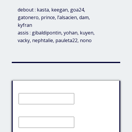
debout : kasta, keegan, goa24,
gatonero, prince, l’alsacien, dam,
kyfran
assis : gibaldipontin, yohan, kuyen,
vacky, nephtalie, pauleta22, nono
Identifiant:
Mot de passe: