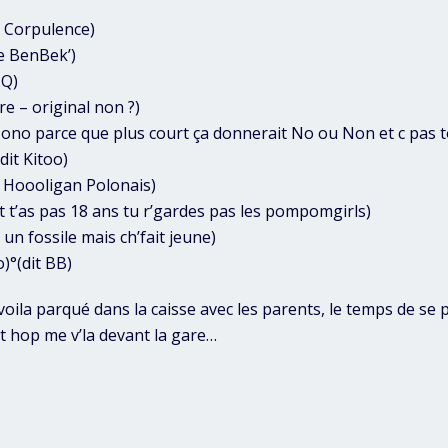
la Corpulence)
le BenBek’)
 Q)
re – original non ?)
Nono parce que plus court ça donnerait No ou Non et c pas 
dit Kitoo)
 Hoooligan Polonais)
it t’as pas 18 ans tu r’gardes pas les pompomgirls)
 un fossile mais ch’fait jeune)
)°(dit BB)
oila parqué dans la caisse avec les parents, le temps de se 
 hop me v’la devant la gare…