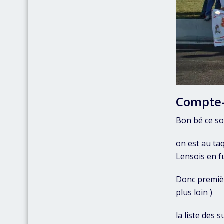
Compte
Bon bé ce so
on est au taq
Lensois en 
Donc premièr
plus loin )
la liste des s