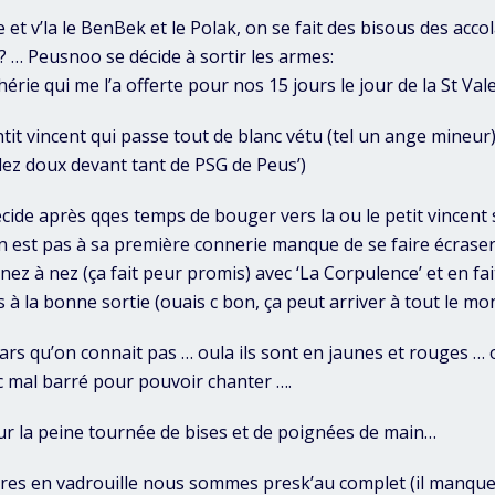
 et v’la le BenBek et le Polak, on se fait des bisous des acco
? … Peusnoo se décide à sortir les armes:
hérie qui me l’a offerte pour nos 15 jours le jour de la St Val
chtit vincent qui passe tout de blanc vétu (tel un ange mineu
ilez doux devant tant de PSG de Peus’)
ide après qqes temps de bouger vers la ou le petit vincent s’
en est pas à sa première connerie manque de se faire écraser
nez à nez (ça fait peur promis) avec ‘La Corpulence’ et en fa
 à la bonne sortie (ouais c bon, ça peut arriver à tout le mo
ars qu’on connait pas … oula ils sont en jaunes et rouges … o
c mal barré pour pouvoir chanter ….
ur la peine tournée de bises et de poignées de main…
res en vadrouille nous sommes presk’au complet (il manque 