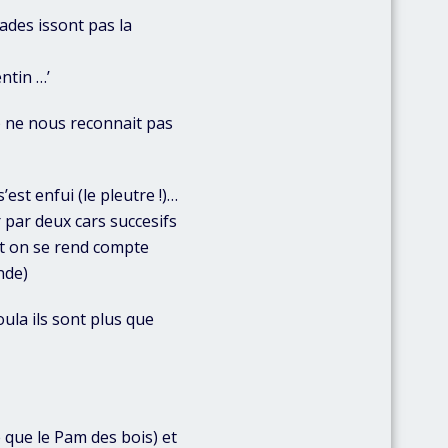
lades issont pas la
entin …’
r) ne nous reconnait pas
est enfui (le pleutre !)…
 par deux cars succesifs
it on se rend compte
nde)
ula ils sont plus que
que le Pam des bois) et