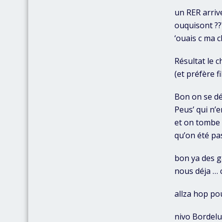
un RER arrive
ouquisont ??
‘ouais c ma c
Résultat le 
(et préfère f
Bon on se déc
Peus’ qui n’
et on tombe 
qu’on été pas
bon ya des g
nous déja … 
allza hop po
nivo Bordelu