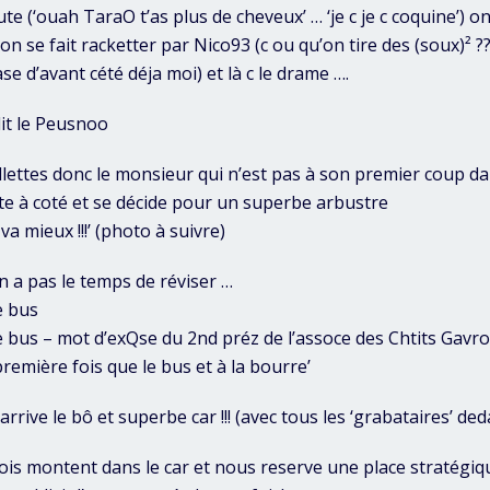
te (‘ouah TaraO t’as plus de cheveux’ … ‘je c je c coquine’) on 
n se fait racketter par Nico93 (c ou qu’on tire des (soux)² ???) 
se d’avant cété déja moi) et là c le drame ….
‘ dit le Peusnoo
llettes donc le monsieur qui n’est pas à son premier coup da
te à coté et se décide pour un superbe arbustre
va mieux !!!’ (photo à suivre)
 a pas le temps de réviser …
e bus
 bus – mot d’exQse du 2nd préz de l’assoce des Chtits Gavro
 première fois que le bus et à la bourre’
arrive le bô et superbe car !!! (avec tous les ‘grabataires’ de
sois montent dans le car et nous reserve une place stratégiq