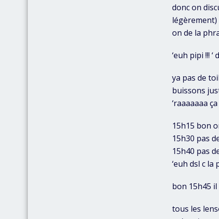
donc on discu
légèrement) o
on de la phra
‘euh pipi !!! 
ya pas de toi
buissons jus
‘raaaaaaa ça 
15h15 bon on
15h30 pas d
15h40 pas de
‘euh dsl c la
bon 15h45 il 
tous les len