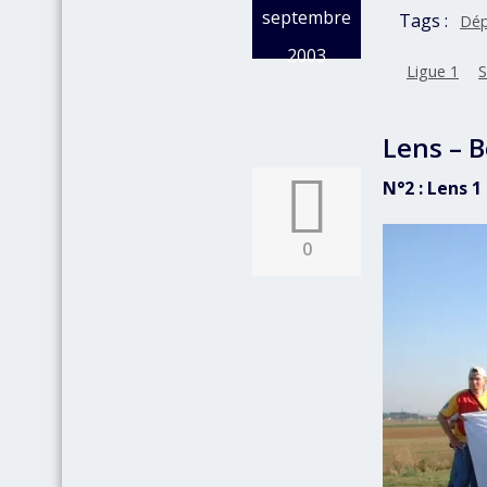
septembre
Tags :
Dép
2003
Ligue 1
S
Lens – 
N°2 : Lens 1
0