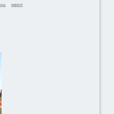
nts
MBIDF