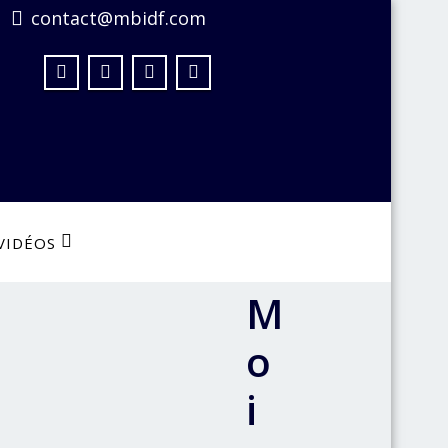
contact@mbidf.com
VIDÉOS
M
o
i