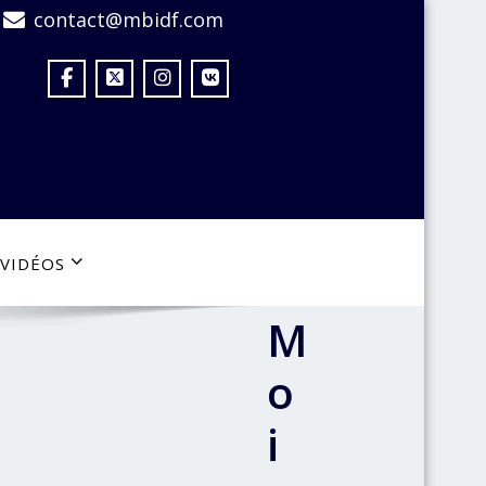
contact@mbidf.com
VIDÉOS
M
o
i