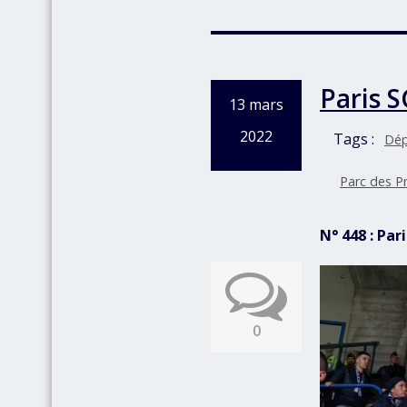
Paris 
13 mars
2022
Tags :
Dép
Parc des P
N° 448 : Par
0