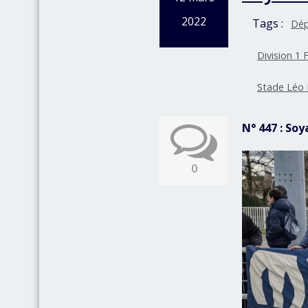
2022
Tags :
Dép
Division 1 
Stade Léo
N° 447 : Soy
0