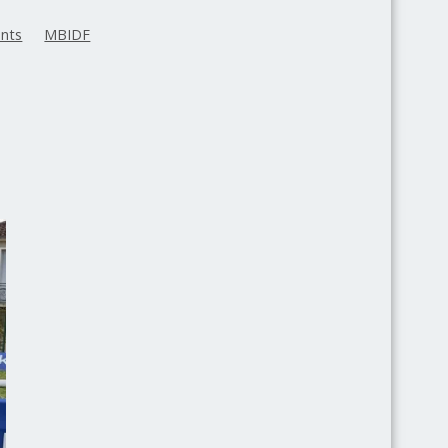
nts
MBIDF