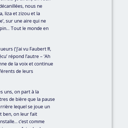
décanillées, nous ne
 liza et zizou et la
’, sur une aire qui ne
apin… Tout le monde en
urs (‘j’ai vu Faubert !!!,
 sécu’ répond l’autre – ‘Ah
onne de la voix et continue
férents de leurs
 uns, on part à la
itres de bière que la pause
rrière lequel se joue un
 ben, on leur fait
installe… c’est comme