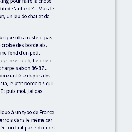
rking pour faire la chose
attitude ‘autorité’… Mais le
on, un jeu de chat et de
brique ultra restent pas
 croise des bordelais,
 me fend d’un petit
me réponse… euh, ben rien…
’écharpe saison 86-87…
rance entière depuis des
ta, le p’tit bordelais qui
t puis moi, j’ai pas
lique à un type de France-
xerrois dans le même car
ée, on finit par entrer en