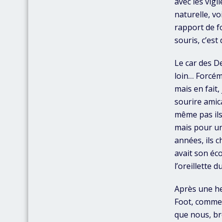
avec les vigi
naturelle, voi
rapport de fo
souris, c’es
Le car des D
loin… Forcém
mais en fait,
sourire amica
même pas ils
mais pour un
années, ils c
avait son éco
l’oreillette d
Après une he
Foot, commen
que nous, bre