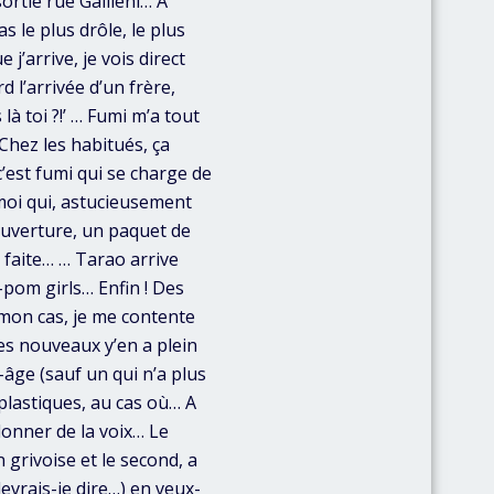
ortie rue Gallieni… A
 le plus drôle, le plus
 j’arrive, je vois direct
 l’arrivée d’un frère,
là toi ?!’ … Fumi m’a tout
Chez les habitués, ça
 c’est fumi qui se charge de
 moi qui, astucieusement
’ouverture, un paquet de
à faite… … Tarao arrive
-pom girls… Enfin ! Des
 mon cas, je me contente
des nouveaux y’en a plein
-âge (sauf un qui n’a plus
plastiques, au cas où… A
donner de la voix… Le
 grivoise et le second, a
 devrais-je dire…) en veux-