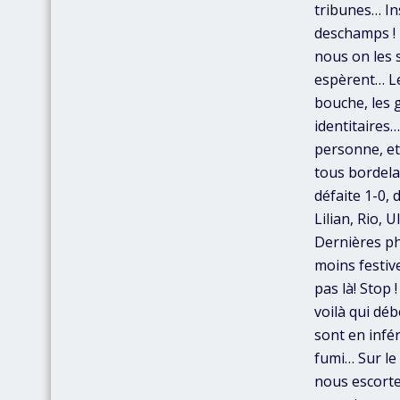
tribunes… In
deschamps ! 
nous on les s
espèrent… Le
bouche, les g
identitaires
personne, et
tous bordela
défaite 1-0,
Lilian, Rio, 
Dernières ph
moins festive
pas là! Stop 
voilà qui déb
sont en infé
fumi… Sur le
nous escorte