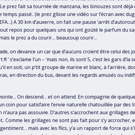
. Le prez fait sa tournée de manzana, les binouzes sont déjà 
 temps passé.. (le prez glisse une vidéo sur l’écran avec duga,
A…) A 30 km d’auxerre, on fait une pause ‘arrêt d’autoroute
tout repos pour quelques uns qui ont goùté le parfum du s
 mais le prez a du courir… beaucoup courir…
ade, on devance un car que d’aucuns croient être celui des joue
t !!! ‘ s’exclame l’un – ‘mais non, ils sont 5, c’est les gars d’la
u’il en soit, un p’tit groupe de marine et blanc, à l’arrière, d
bras, en direction du bus, devant les regards amusés ou indif
 monte… On descend… et on attend. En compagnie de quelques
n coin pour satisfaire l’envie naturelle chatouillée par des l
n n’aura pas assouvie. D’autres s’accrochent aux grillages de
.. Comme les grillages ne sont pas fait pour s’y accrocher, et
entiment… mais avec les flics, y’a un rapport de force qui s’