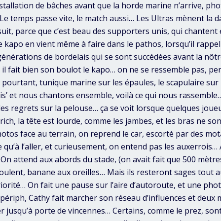
stallation de bâches avant que la horde marine n’arrive, pho
Le temps passe vite, le match aussi… Les Ultras mènent la d
uit, parce que c’est beau des supporters unis, qui chantent 
 kapo en vient même à faire dans le pathos, lorsqu’il rapp
énérations de bordelais qui se sont succédées avant la nôtre,
… il fait bien son boulot le kapo… on ne se ressemble pas, p
 pourtant, tunique marine sur les épaules, le scapulaire sur
is’ et nous chantons ensemble, voilà ce qui nous rassemble
 des regrets sur la pelouse… ça se voit lorsque quelques joue
Ulrich, la tête est lourde, comme les jambes, et les bras ne s
otos face au terrain, on reprend le car, escorté par des mo
 qu’à l’aller, et curieusement, on entend pas les auxerrois… A
! On attend aux abords du stade, (on avait fait que 500 mètre
oulent, banane aux oreilles… Mais ils resteront sages tout au
riorité… On fait une pause sur l’aire d’autoroute, et une pho
 périph, Cathy fait marcher son réseau d’influences et deux 
r jusqu’à porte de vincennes… Certains, comme le prez, sont