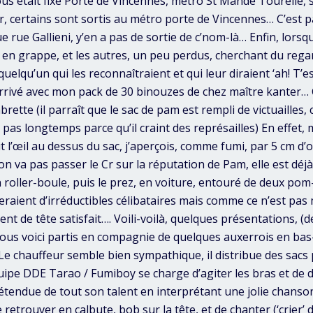
us était fixé Porte de Vincennes, métro St Mandé Tourelle, s
, certains sont sortis au métro porte de Vincennes… C’est pas
ue rue Gallieni, y’en a pas de sortie de c’nom-là… Enfin, lorsque
 en grappe, et les autres, un peu perdus, cherchant du regard
quelqu’un qui les reconnaîtraient et qui leur diraient ‘ah! T’es 
arrivé avec mon pack de 30 binouzes de chez maître kanter… 
mbrette (il parraît que le sac de pam est rempli de victuailles,
s pas longtemps parce qu’il craint des représailles) En effet,
it l’œil au dessus du sac, j’aperçois, comme fumi, par 5 cm d
n va pas passer le Cr sur la réputation de Pam, elle est déj
n roller-boule, puis le prez, en voiture, entouré de deux pom
eraient d’irréductibles célibataires mais comme ce n’est pas
t de tête satisfait…. Voili-voilà, quelques présentations, (
 nous voici partis en compagnie de quelques auxerrois en bas
Le chauffeur semble bien sympathique, il distribue des sacs 
équipe DDE Tarao / Fumiboy se charge d’agiter les bras et de 
étendue de tout son talent en interprétant une jolie chanson
se retrouver en calbute, bob sur la tête, et de chanter (‘crier’