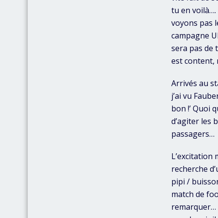
tu en voilà…
voyons pas le
campagne UEF
sera pas de 
est content,
Arrivés au st
j’ai vu Fauber
bon !’ Quoi q
d’agiter les 
passagers…
L’excitation
recherche d’u
pipi / buisso
match de foot
remarquer… g