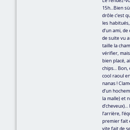
Le rendez-vo
15h…Bien sùr
drôle c’est q
les habitués,
d’un ami, de 
de suite vu 
taille la cha
vérifier, mai
bien placé, a
chips… Bon, o
cool raoul e
nanas ! Clam
d’un hochemen
la malle) et
d’cheveux)… 
l’arrière, l’
premier fait 
vite fait de 