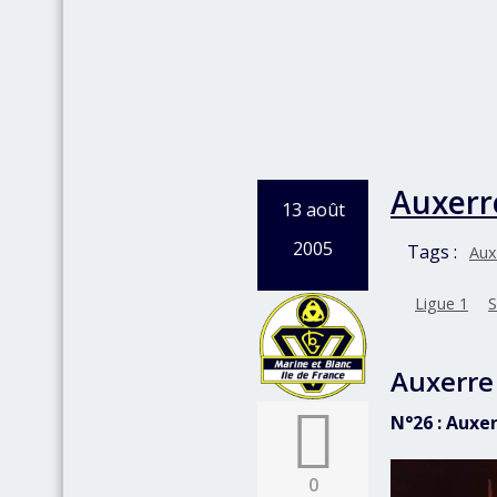
Auxerr
13 août
2005
Tags :
Aux
Ligue 1
S
Auxerre
N°26 : Auxe
0