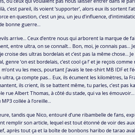
les, ou ceux qui voulaient pas nous laisser entrer dans le pa
là, c’est pareil, ils voient ‘supporter’, alors eux ils sortent l’
rce en question, c’est un jeu, un jeu d’influence, d’intimidati
t de bonne guerre…
evils arrive… Ceux d’entre nous qui arborent la marque de fa
ent, entre ultra, on se connaît… Bon, moi, je connais pas… Je
 je croise des ultras bordelais et c’est pas la même chose… Je
l, genre ‘on est bordelais, c’est cool ça !’ et je reçois com
 m’ont vu les mecs, pourtant j’avais le tee-shirt MB IDF et l
 ultra, ça compte pas… Eux, ils écument les kilomètres, la F
hantent, ils crient, ils se battent même, tu parles, c’est pas kas
le rue Albert Thomas, à côté du stade, qui va les émouvoir… E
u MP3 collée à l’oreille…
ure, tandis que Nico, entouré d’une ribambelle de fans, exp
t remplir son article, lequel est tout étonné de voir des au
f, après tout ça et la boîte de bonbons haribo de tarao aval