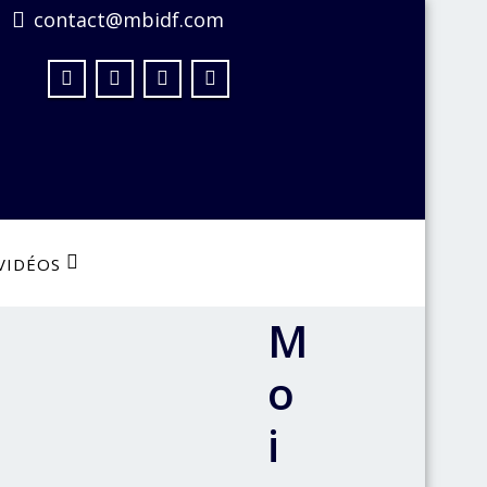
contact@mbidf.com
VIDÉOS
M
o
i