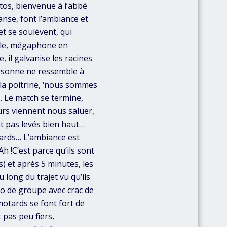
tos, bienvenue à l’abbé
anse, font l’ambiance et
et se soulèvent, qui
elle, mégaphone en
 il galvanise les racines
ersonne ne ressemble à
 la poitrine, ‘nous sommes
… Le match se termine,
urs viennent nous saluer,
ont pas levés bien haut…
tards… L’ambiance est
h !C’est parce qu’ils sont
s) et après 5 minutes, les
 long du trajet vu qu’ils
to de groupe avec crac de
motards se font fort de
 pas peu fiers,