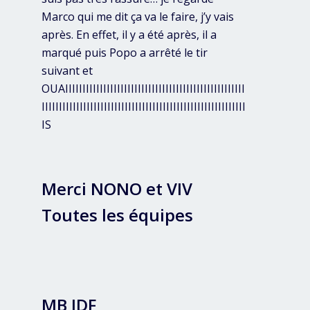
Marco qui me dit ça va le faire, j’y vais
après. En effet, il y a été après, il a
marqué puis Popo a arrêté le tir
suivant et
OUAIIIIIIIIIIIIIIIIIIIIIIIIIIIIIIIIIIIIIIIIIIIIIIIIIIII
IIIIIIIIIIIIIIIIIIIIIIIIIIIIIIIIIIIIIIIIIIIIIIIIIIIIIIIIIII
IS
Merci NONO et VIV
Toutes les équipes
MB IDF