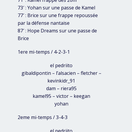
71′ : Kamel frappe des 20m
73′ : Yohan sur une passe de Kamel
77′ : Brice sur une frappe repoussée
par la défense nantaise
87′ : Hope Dreams sur une passe de
Brice
1ere mi-temps / 4-2-3-1
el pedriito
gibaldipontin – l’alsacien – fletcher –
kevinkidr_91
dam – riera95
kamel95 – victor – keegan
yohan
2eme mi-temps / 3-4-3
el pedriito