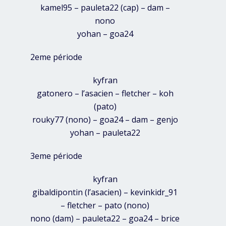
kamel95 – pauleta22 (cap) – dam –
nono
yohan – goa24
2eme période
kyfran
gatonero – l’asacien – fletcher – koh
(pato)
rouky77 (nono) – goa24 – dam – genjo
yohan – pauleta22
3eme période
kyfran
gibaldipontin (l’asacien) – kevinkidr_91
– fletcher – pato (nono)
nono (dam) – pauleta22 – goa24 – brice