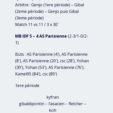
Arbitre : Genjo (1ere période) – Gibal
(2eme période) – Genjo puis Gibal
(3eme période)
Match 11 vs 11 / 3 x 30′
MB IDF 5 – 4 AS Parisienne
(2-3/1-0/2-
1)
Buts : AS Parisienne (4′), AS Parisienne
(8′), AS Parisienne (20′), csc (28′), Yohan
(30′), Yohan (53′), AS Parisienne (76′),
Kamel95 (84′), csc (89′)
1ere période
kyfran
gibaldipontin – l’asacien – fletcher –
koh