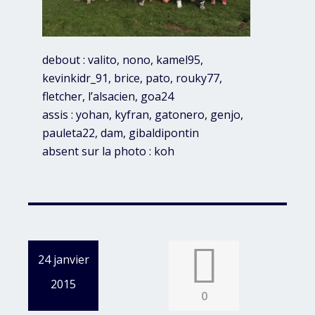
debout : valito, nono, kamel95,
kevinkidr_91, brice, pato, rouky77,
fletcher, l’alsacien, goa24
assis : yohan, kyfran, gatonero, genjo,
pauleta22, dam, gibaldipontin
absent sur la photo : koh
24 janvier
2015
0