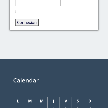
Rester connecté
Connexion
Calendar
L
M
M
J
V
S
D