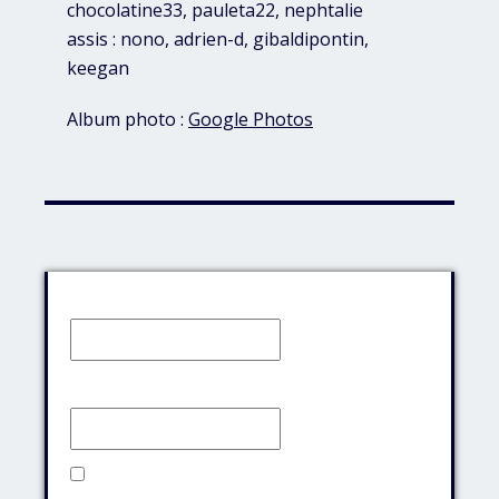
chocolatine33, pauleta22, nephtalie
assis : nono, adrien-d, gibaldipontin,
keegan
Album photo :
Google Photos
Identifiant:
Mot de passe:
Rester connecté