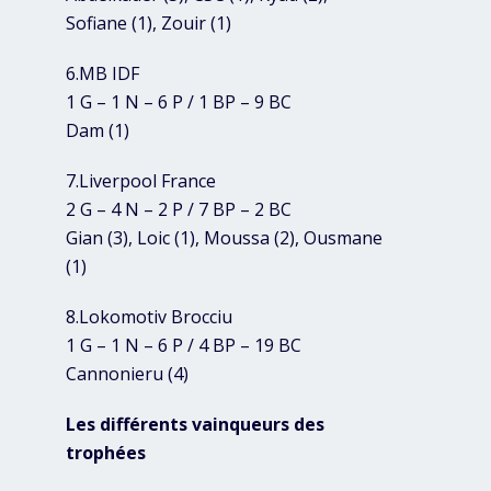
Sofiane (1), Zouir (1)
6.MB IDF
1 G – 1 N – 6 P / 1 BP – 9 BC
Dam (1)
7.Liverpool France
2 G – 4 N – 2 P / 7 BP – 2 BC
Gian (3), Loic (1), Moussa (2), Ousmane
(1)
8.Lokomotiv Brocciu
1 G – 1 N – 6 P / 4 BP – 19 BC
Cannonieru (4)
Les différents vainqueurs des
trophées