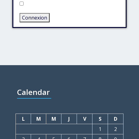
Rester connecté
Connexion
Calendar
L
M
M
J
V
S
D
1
2