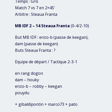
Temps : Gris
Match 7 vs 7 en 2×45′
Arbitre : Steaua Franta
MB IDF 2 – 14 Steaua Franta
(0-4/2-10)
But MB IDF : enzo-b (passe de keegan),
dam (passe de keegan)
Buts Steaua Franta : ?
Equipe de départ / Tactique 2-3-1
en rang dogon
dam – houky
enzo-b – robby – keegan
pouydu
+ gibaldipontin + marco73 + pato