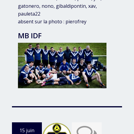
gatonero, nono, gibaldipontin, xav,
pauleta22
absent sur la photo : pierofrey
MB IDF
15 juin