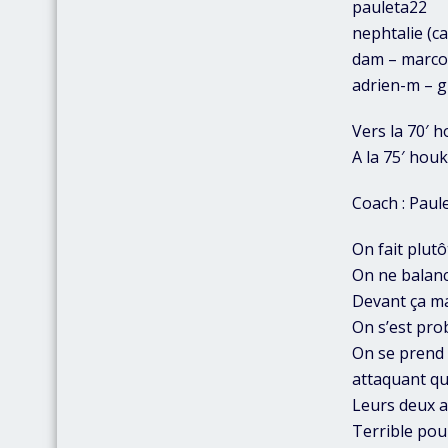
pauleta22
nephtalie (c
dam – marco7
adrien-m – g
Vers la 70′ 
A la 75′ hou
Coach : Paul
On fait plut
On ne balanc
Devant ça ma
On s’est pro
On se prend 
attaquant qu
Leurs deux a
Terrible pour