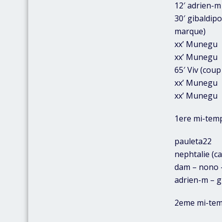
12′ adrien-m 
30′ gibaldipo
marque)
xx’ Munegu
xx’ Munegu
65′ Viv (coup
xx’ Munegu
xx’ Munegu
1ere mi-temp
pauleta22
nephtalie (c
dam – nono –
adrien-m – g
2eme mi-tem