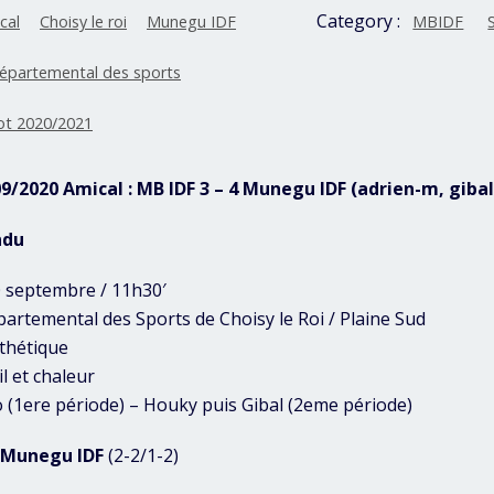
Category :
cal
Choisy le roi
Munegu IDF
MBIDF
départemental des sports
ot 2020/2021
09/2020 Amical : MB IDF 3 – 4 Munegu IDF (adrien-m, gibal
ndu
 septembre / 11h30′
partemental des Sports de Choisy le Roi / Plaine Sud
nthétique
l et chaleur
to (1ere période) – Houky puis Gibal (2eme période)
4 Munegu IDF
(2-2/1-2)