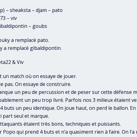
ap) – sheaksta – djam – pato
3 – viv
ibaldipontin – goubs
houky a remplacé pato.
ky a remplacé gibaldipontin.
eta22 & Viv
ôt un match où on essaye de jouer.
e pas. On essaye de construire.
nque un peu de percussion et de peser sur cette défense 
bablement un peu trop livré. Parfois nos 3 milieux étaient ve
4 buts un peu identique. On joue haut, on perd le ballon. En 
i part seul et marque.
ttaquants étaient très bons, techniques et puissants.
 Popo qui prend 4 buts et n’a quasiment rien à faire. On l’a 