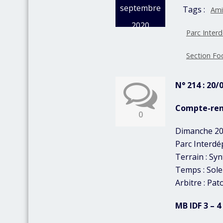
septembre
Tags :
Ami
2020
Parc Inter
Section Fo
N° 214 : 20/
Compte-re
0
Dimanche 20
Parc Interdé
Terrain : Sy
Temps : Solei
Arbitre : Pa
MB IDF 3 – 