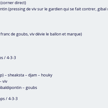
(corner direct)
ntin (pressing de viv sur le gardien qui se fait contrer, gibal
 franc de goubs, viv dévie le ballon et marque)
s / 4-3-3
ap) – sheaksta – djam – houky
 viv
ibaldipontin – goubs
ps / 4-3-3