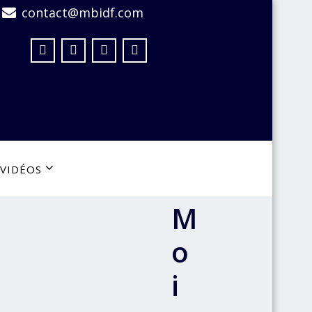
contact@mbidf.com
VIDÉOS
M
o
i