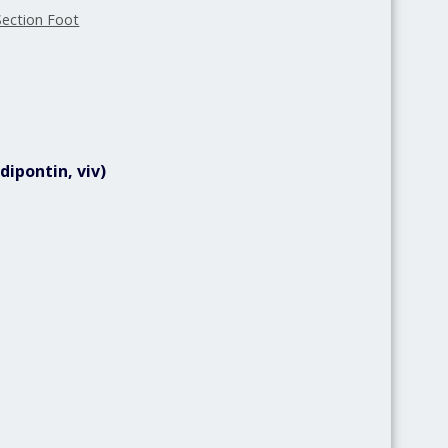
Section Foot
dipontin, viv)