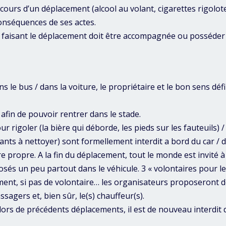
u cours d’un déplacement (alcool au volant, cigarettes rigolo
onséquences de ses actes.
faisant le déplacement doit être accompagnée ou posséder 
ans le bus / dans la voiture, le propriétaire et le bon sens dé
afin de pouvoir rentrer dans le stade.
our rigoler (la bière qui déborde, les pieds sur les fauteuils) 
iants à nettoyer) sont formellement interdit a bord du car / d
ure propre. A la fin du déplacement, tout le monde est invité à
osés un peu partout dans le véhicule. 3 « volontaires pour l
nt, si pas de volontaire… les organisateurs proposeront de
sagers et, bien sûr, le(s) chauffeur(s).
ors de précédents déplacements, il est de nouveau interdit d’u