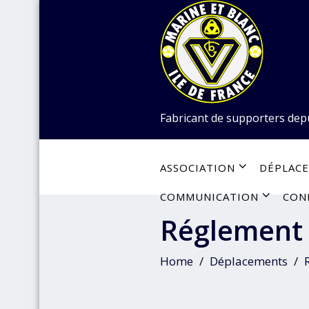
Skip
to
content
Fabricant de supporters dep
ASSOCIATION
DÉPLAC
COMMUNICATION
CON
Réglement
Home
Déplacements