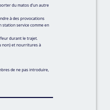
e porter du matos d’un autre
ondre à des provocations
n station service comme en
eur durant le trajet.
u non) et nourritures à
bres de ne pas introduire,