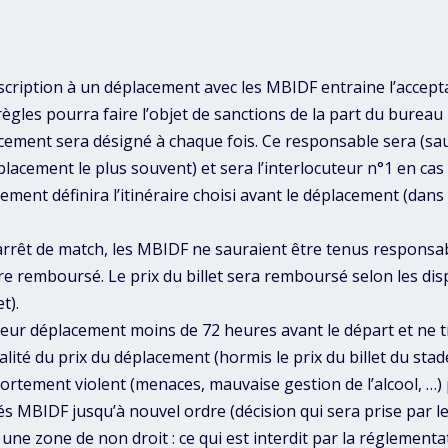
nscription à un déplacement avec les MBIDF entraine l’accep
gles pourra faire l’objet de sanctions de la part du bureau
ement sera désigné à chaque fois. Ce responsable sera (sau
cement le plus souvent) et sera l’interlocuteur n°1 en cas 
ement définira l’itinéraire choisi avant le déplacement (dans
arrêt de match, les MBIDF ne sauraient être tenus responsabl
re remboursé. Le prix du billet sera remboursé selon les di
t).
leur déplacement moins de 72 heures avant le départ et ne 
lité du prix du déplacement (hormis le prix du billet du stade
tement violent (menaces, mauvaise gestion de l’alcool, …) p
ités MBIDF jusqu’à nouvel ordre (décision qui sera prise par l
une zone de non droit : ce qui est interdit par la réglementa