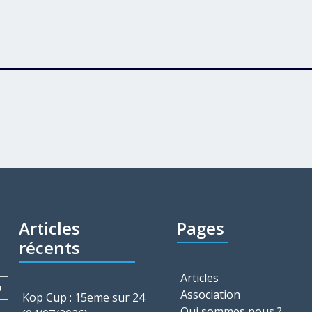
Articles
Pages
récents
Articles
D
Association
Kop Cup : 15eme sur 24
2
Qui sommes nous ?