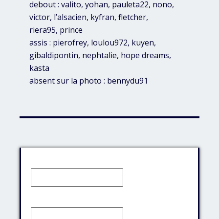
debout : valito, yohan, pauleta22, nono,
victor, l’alsacien, kyfran, fletcher,
riera95, prince
assis : pierofrey, loulou972, kuyen,
gibaldipontin, nephtalie, hope dreams,
kasta
absent sur la photo : bennydu91
Identifiant:
Mot de passe: