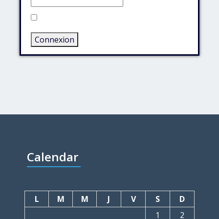
Rester connecté
Connexion
Calendar
L
M
M
J
V
S
D
1
2