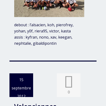
debout : l’alsacien, koh, pierofrey,
yohan, y0f, riera95, victor, kasta
assis : kyfran, nono, xav, keegan,
nephtalie, gibaldipontin
15
septembre
0
2012