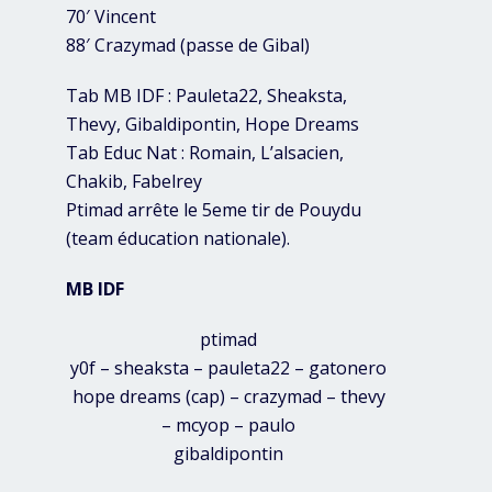
70′ Vincent
88′ Crazymad (passe de Gibal)
Tab MB IDF : Pauleta22, Sheaksta,
Thevy, Gibaldipontin, Hope Dreams
Tab Educ Nat : Romain, L’alsacien,
Chakib, Fabelrey
Ptimad arrête le 5eme tir de Pouydu
(team éducation nationale).
MB IDF
ptimad
y0f – sheaksta – pauleta22 – gatonero
hope dreams (cap) – crazymad – thevy
– mcyop – paulo
gibaldipontin