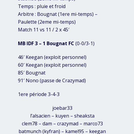
Temps : pluie et froid
Arbitre : Bougnat (1ere mi-temps) –
Paulette (2eme mi-temps)
Match 11 vs 11 / 2 x 45′
MB IDF 3 – 1 Bougnat FC
(0-0/3-1)
46′ Keegan (exploit personnel)
60′ Keegan (exploit personnel)
85′ Bougnat
91′ Nono (passe de Crazymad)
1ere période 3-4-3
joebar33
l’alsacien – kuyen – sheaksta
clem78 – dam – crazymad – marco73
batmunch (kyfran) – kamel95 – keegan