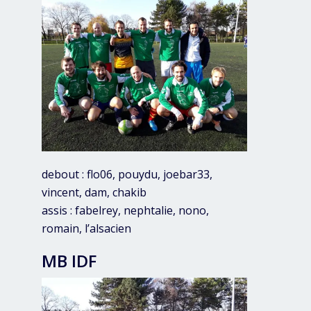
debout : flo06, pouydu, joebar33,
vincent, dam, chakib
assis : fabelrey, nephtalie, nono,
romain, l’alsacien
MB IDF