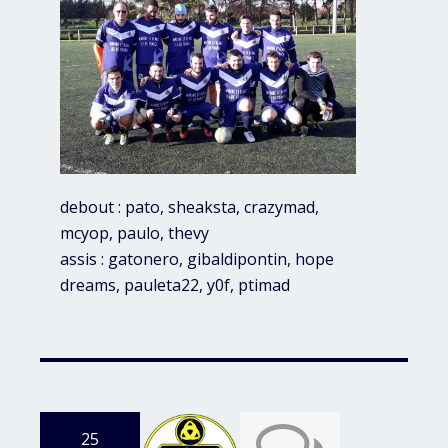
debout : pato, sheaksta, crazymad,
mcyop, paulo, thevy
assis : gatonero, gibaldipontin, hope
dreams, pauleta22, y0f, ptimad
25