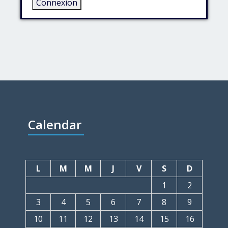
Connexion
Calendar
L
M
M
J
V
S
D
1
2
3
4
5
6
7
8
9
10
11
12
13
14
15
16