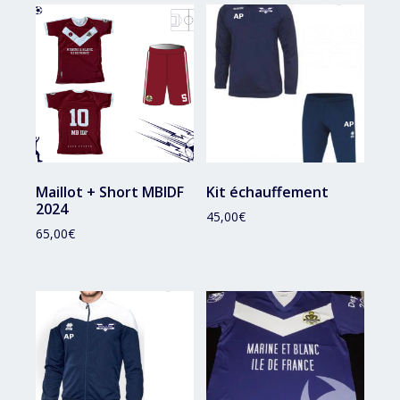
récent
au
plus
ancien
Maillot + Short MBIDF
Kit échauffement
2024
45,00
€
65,00
€