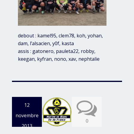
debout : kamel95, clem78, koh, yohan,
dam, l’alsacien, y0f, kasta
assis : gatonero, pauleta22, robby,
keegan, kyfran, nono, xav, nephtalie
12
novembre
0
2013