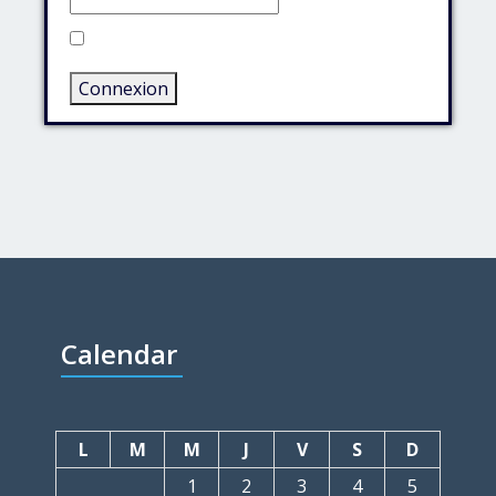
Rester connecté
Connexion
Calendar
L
M
M
J
V
S
D
1
2
3
4
5