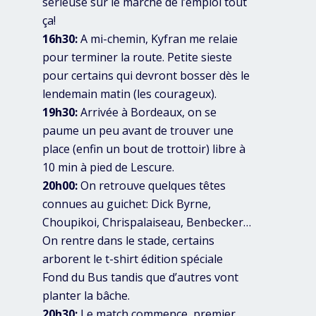
sérieuse sur le marché de l’emploi tout
ça!
16h30:
A mi-chemin, Kyfran me relaie
pour terminer la route. Petite sieste
pour certains qui devront bosser dès le
lendemain matin (les courageux).
19h30:
Arrivée à Bordeaux, on se
paume un peu avant de trouver une
place (enfin un bout de trottoir) libre à
10 min à pied de Lescure.
20h00:
On retrouve quelques têtes
connues au guichet: Dick Byrne,
Choupikoi, Chrispalaiseau, Benbecker…
On rentre dans le stade, certains
arborent le t-shirt édition spéciale
Fond du Bus tandis que d’autres vont
planter la bâche.
20h30:
Le match commence, premier