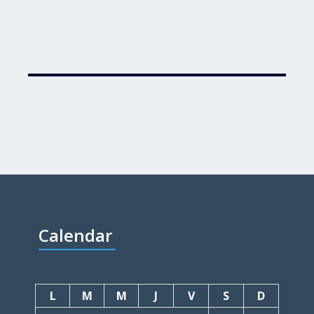
Calendar
L
M
M
J
V
S
D