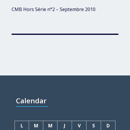
CMB Hors Série n°2 – Septembre 2010
Calendar
L
M
M
J
V
S
D