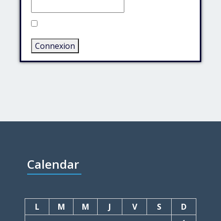
Rester connecté
Connexion
Calendar
L
M
M
J
V
S
D