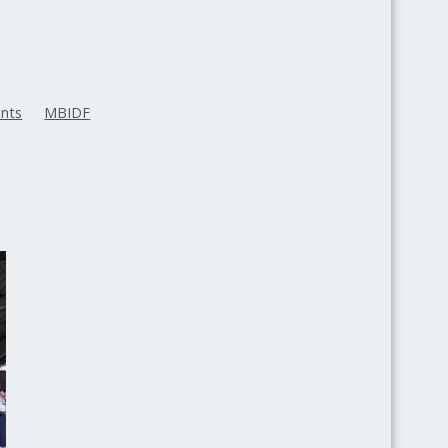
nts
MBIDF