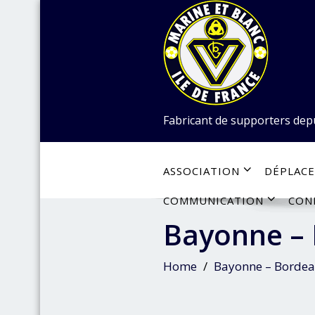
Skip
to
content
Fabricant de supporters dep
ASSOCIATION
DÉPLAC
COMMUNICATION
CON
Bayonne – 
Home
Bayonne – Bordea