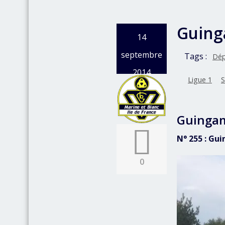
Guing
14
septembre
Tags :
Dép
2014
Ligue 1
S
Guingam
N° 255 : Gu
0