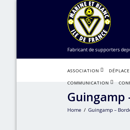
Skip
to
content
Fabricant de supporters dep
ASSOCIATION
DÉPLAC
COMMUNICATION
CON
Guingamp –
Home
Guingamp – Borde