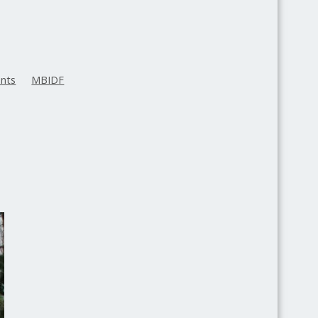
nts
MBIDF