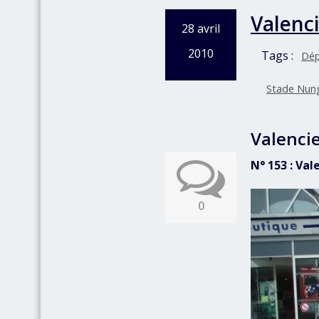
Valenc
28 avril
2010
Tags :
Dép
Stade Nun
Valenci
N° 153 : Va
0