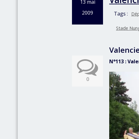
13 mai
2009
Tags :
Dép
Stade Nun
Valenci
N°113 : Val
0