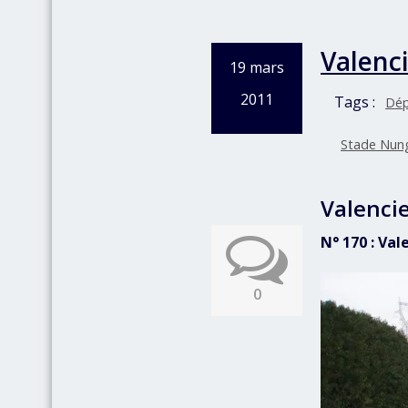
Valenc
19 mars
2011
Tags :
Dép
Stade Nun
Valenci
N° 170 : Va
0