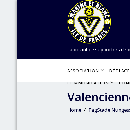
Skip
to
content
Fabricant de supporters dep
ASSOCIATION
DÉPLAC
COMMUNICATION
CON
Valencienn
Home
TagStade Nunges