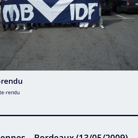
-rendu
te-rendu
iennes – Bordeaux (13/05/2009)