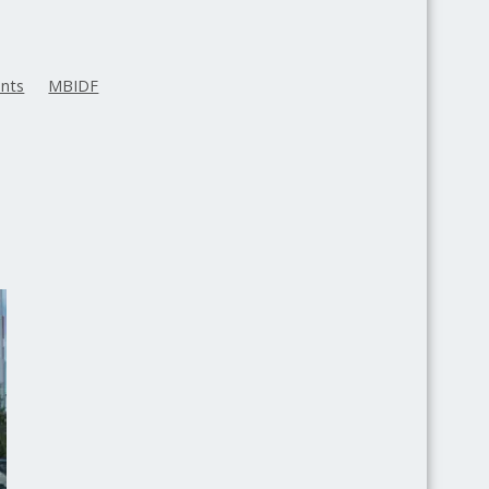
nts
MBIDF