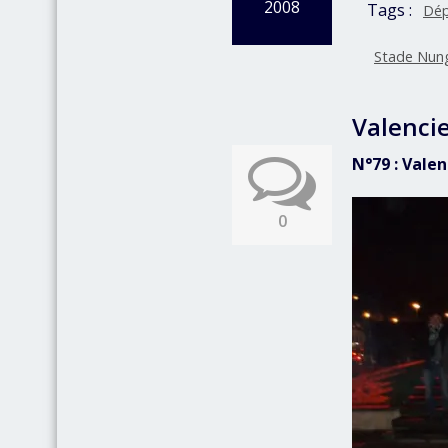
2008
Tags :
Dép
Stade Nun
Valenci
N°79 : Vale
0