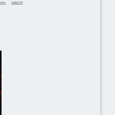
nts
MBIDF