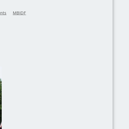
nts
MBIDF