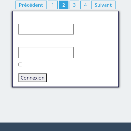
Pagination
Précédent
1
2
3
4
Suivant
des
Identifiant:
publications
Mot de passe:
Rester connecté
Connexion