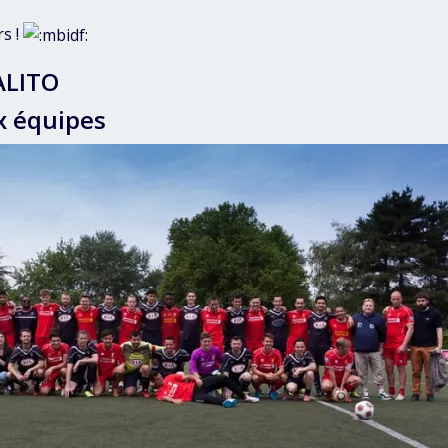
rs !
ALITO
x équipes