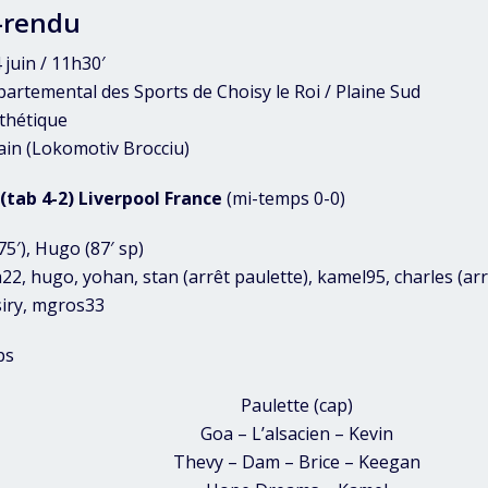
-rendu
juin / 11h30′
partemental des Sports de Choisy le Roi / Plaine Sud
nthétique
vain (Lokomotiv Brocciu)
 (tab 4-2) Liverpool France
(mi-temps 0-0)
(75′), Hugo (87′ sp)
22, hugo, yohan, stan (arrêt paulette), kamel95, charles (arr
tsiry, mgros33
ps
Paulette (cap)
Goa – L’alsacien – Kevin
Thevy – Dam – Brice – Keegan