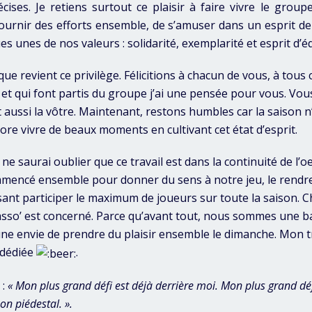
écises. Je retiens surtout ce plaisir à faire vivre le gro
fournir des efforts ensemble, de s’amuser dans un esprit de
es unes de nos valeurs : solidarité, exemplarité et esprit d’é
que revient ce privilège. Félicitions à chacun de vous, à tous
 et qui font partis du groupe j’ai une pensée pour vous. Vous
st aussi la vôtre. Maintenant, restons humbles car la saison 
re vivre de beaux moments en cultivant cet état d’esprit.
 ne saurai oublier que ce travail est dans la continuité de l’o
mencé ensemble pour donner du sens à notre jeu, le rendre p
isant participer le maximum de joueurs sur toute la saison. C
l’asso’ est concerné. Parce qu’avant tout, nous sommes une 
une envie de prendre du plaisir ensemble le dimanche. Mon tr
t dédiée
.
 :
« Mon plus grand défi est déjà derrière moi. Mon plus grand défi
on piédestal. ».