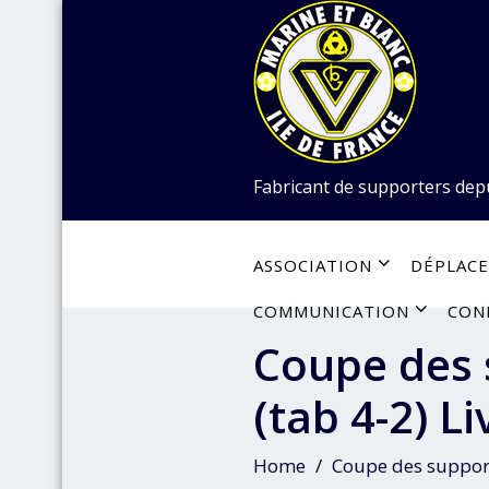
Skip
to
content
Fabricant de supporters dep
ASSOCIATION
DÉPLAC
COMMUNICATION
CON
Coupe des s
(tab 4-2) L
Home
Coupe des supporte