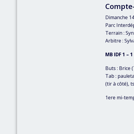
Compte
Dimanche 14 
Parc Interdé
Terrain : Sy
Arbitre : Syl
MB IDF 1 – 1
Buts : Brice 
Tab : pauleta
(tir à côté), 
1ere mi-tem