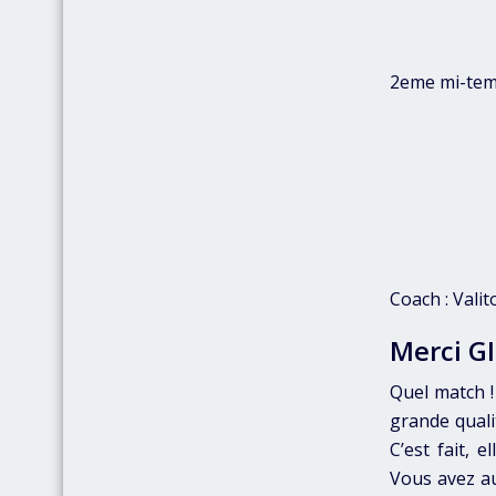
2eme mi-te
Coach : Valit
Merci G
Quel match !
grande qualit
C’est fait, 
Vous avez au