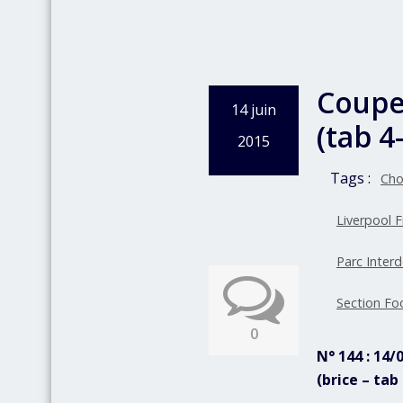
Coupe 
14 juin
(tab 4
2015
Tags :
Choi
Liverpool 
Parc Inter
Section Fo
0
N° 144 : 14/
(brice – ta