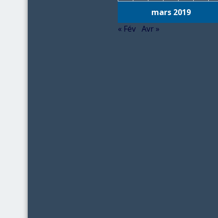
mars 2019
« Fév
Avr »