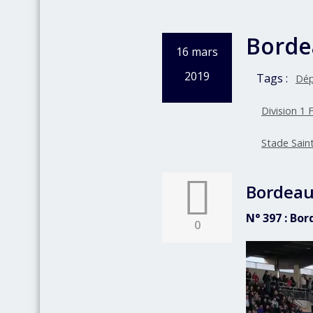
Bordea
16 mars
2019
Tags :
Dép
Division 1 
Stade Sain
Bordeaux
N° 397 : Bor
0