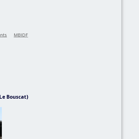
nts
MBIDF
(Le Bouscat)