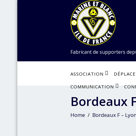
Skip
to
content
Fabricant de supporters dep
ASSOCIATION
DÉPLAC
COMMUNICATION
CON
Bordeaux F
Home
Bordeaux F – Lyon