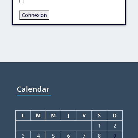
Rester connecté
Connexion
Calendar
L
M
M
J
V
S
D
1
2
3
4
5
6
7
8
9