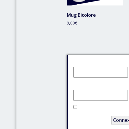
Mug Bicolore
9,00
€
Identifiant:
Mot de passe:
Rester connecté
Connex