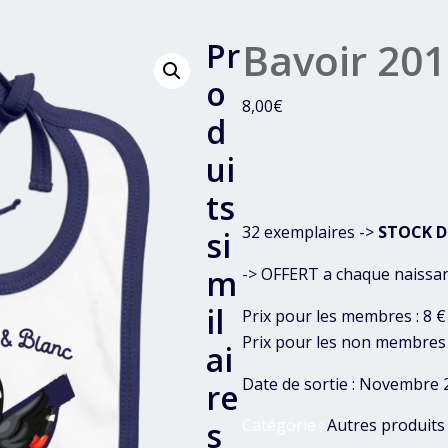
Bavoir 201
Pr
o
8,00
€
d
ui
ts
32 exemplaires ->
STOCK D
si
m
-> OFFERT a chaque naissa
il
Prix pour les membres : 8 €
Prix pour les non membres 
ai
Date de sortie : Novembre 
re
s
Catégorie :
Autres produits