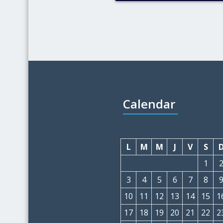
Calendar
L
M
M
J
V
S
1
3
4
5
6
7
8
10
11
12
13
14
15
1
17
18
19
20
21
22
2