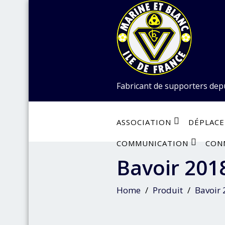
Skip
to
content
Fabricant de supporters dep
ASSOCIATION
DÉPLAC
COMMUNICATION
CON
Bavoir 201
Home
Produit
Bavoir